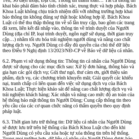
Tên, Số điện thoại, Địa chỉ, Thông tin thanh toán… Tất cả thông tin
khai báo phải đảm bảo tính chính xác, trung thực và hợp pháp. Bách
Khoa Luật không chịu trách nhiệm đối với những trường hợp khai
báo thông tin không đúng sự thật hoặc không hợp lệ. Bách Khoa
Luật có thể thu thập thông tin về số lần truy cập, bao gồm các trang
đã xem, liên kết đã nhấp vào, thông tin về trình duyệt của Người
Dùng (địa chỉ IP, loại trình duyệt, ngôn ngữ sử dụng, thời gian truy
cập…) nhằm tối ưu hóa trải nghiệm người dùng và nâng cao chất
lượng dịch vụ. Người Dùng có đầy đủ quyền của chủ thể dữ liệu
theo Điều 9 Nghị định 13/2023/NĐ-CP về Bảo vệ dữ liệu cá nhân.
6.2. Phạm vi sử dụng thông tin:
Thông tin cá nhân của Người Dùng
được sử dụng cho các mục đích sau: Xử lý đơn hàng, thông báo và
gia hạn các gói dịch vụ; Gửi thư ngỏ, thư cảm ơn, giới thiệu sản
phẩm, dịch vụ, các chương trình khuyến mãi; Giải quyết các khiếu
nại, tranh chấp có liên quan đến việc sử dụng dịch vụ của Bách
Khoa Luật; Thực hiện khảo sát để nâng cao chất lượng dịch vụ và
trải nghiệm khách hàng; Xác nhận và nâng cao mức độ an toàn của
hệ thống bảo mật thông tin Người Dùng; Cung cấp thông tin theo
yêu cầu của các cơ quan chức năng có thẩm quyền theo quy định
pháp luật.
6.3. Thời gian lưu trữ thông tin:
Dữ liệu cá nhân của Người Dùng
sẽ được lưu trữ trên hệ thống của Bách Khoa Luật cho đến khi
Người Dùng có yêu cầu xóa hoặc tự xóa thông tin trên hệ thống.
Trong mọi trường hợp, dữ liệu cá nhân của Người Dùng được bảo