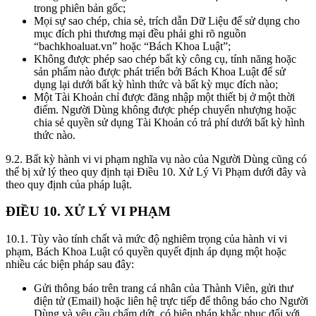
trong phiên bản gốc;
Mọi sự sao chép, chia sẻ, trích dẫn Dữ Liệu để sử dụng cho
mục đích phi thương mại đều phải ghi rõ nguồn
“bachkhoaluat.vn” hoặc “Bách Khoa Luật”;
Không được phép sao chép bất kỳ công cụ, tính năng hoặc
sản phẩm nào được phát triển bởi Bách Khoa Luật để sử
dụng lại dưới bất kỳ hình thức và bất kỳ mục đích nào;
Một Tài Khoản chỉ được đăng nhập một thiết bị ở một thời
điểm. Người Dùng không được phép chuyển nhượng hoặc
chia sẻ quyền sử dụng Tài Khoản có trả phí dưới bất kỳ hình
thức nào.
9.2.
Bất kỳ hành vi vi phạm nghĩa vụ nào của Người Dùng cũng có
thể bị xử lý theo quy định tại Điều 10. Xử Lý Vi Phạm dưới đây và
theo quy định của pháp luật.
ĐIỀU 10. XỬ LÝ VI PHẠM
10.1.
Tùy vào tính chất và mức độ nghiêm trọng của hành vi vi
phạm, Bách Khoa Luật có quyền quyết định áp dụng một hoặc
nhiều các biện pháp sau đây:
Gửi thông báo trên trang cá nhân của Thành Viên, gửi thư
điện tử (Email) hoặc liên hệ trực tiếp để thông báo cho Người
Dùng và yêu cầu chấm dứt, có biện pháp khắc phục đối với