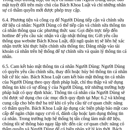
mật tuyệt đối trên máy chủ của Bách Khoa Luật và chỉ những nhân
sự có thẩm quyền mới được phép truy cập.
6.4. Phương tiện và công cụ để Người Dùng tiếp cận và chỉnh sửa
dữ liệu cá nhân:
Người Dùng có thể tiếp cận và chỉnh sửa thông tin
cá nhân thông qua các phương thức sau: Gọi điện trực tiếp đến
hotline để yêu cầu xác nhận và cập nhật thông tin; Gửi yêu cầu
thông qua website Bách Khoa Luật, đội ngũ quản trị sẽ liên hệ xác
nhận trước khi thực hiện chỉnh sửa thông tin; Đăng nhập vào tài
khoản cá nhân trên hệ thống để tự chỉnh sửa và quản lý thông tin cá
nhân.
6.5. Cam kết bảo mật thông tin cá nhân Người Dùng:
Người Dùng
có quyền yêu cầu chỉnh sửa, thay đổi hoặc hủy bỏ thông tin cá nhân
bất cứ lúc nào. Bách Khoa Luật cam kết bảo mật thông tin cá nhân
của Người Dùng theo quy định pháp luật, chỉ thu thập và sử dụng
thông tin khi có sự đồng ý của Người Dùng, trừ những trường hợp
pháp luật có quy định khác. Thông tin cá nhân của Người Dùng sẽ
chỉ được sử dụng cho các mục đích quy định tại Mục 6.2 và không
cung cấp cho bên thứ ba trừ khi có yêu cầu từ cơ quan chức năng
có thẩm quyền. Bách Khoa Luật áp dụng các biện pháp bảo mật cao
cấp để ngăn chặn nguy cơ rò rỉ, đánh cắp hoặc lạm dụng thông tin
cá nhân. Trong trường hợp hệ thống bị tấn công làm mất dữ liệu,
chúng tôi sẽ thông báo ngay lập tức đến các cơ quan chức năng có
thẩm quyền và Người Dùng để có biện pháp xử lý kịp thời. Bách