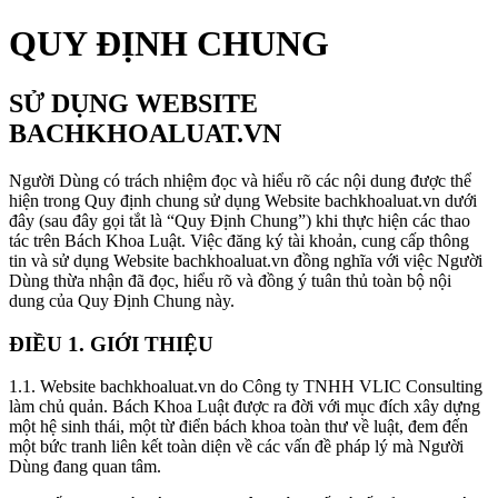
QUY ĐỊNH CHUNG
SỬ DỤNG WEBSITE
BACHKHOALUAT.VN
Người Dùng có trách nhiệm đọc và hiểu rõ các nội dung được thể
hiện trong Quy định chung sử dụng Website bachkhoaluat.vn dưới
đây (sau đây gọi tắt là “Quy Định Chung”) khi thực hiện các thao
tác trên Bách Khoa Luật. Việc đăng ký tài khoản, cung cấp thông
tin và sử dụng Website bachkhoaluat.vn đồng nghĩa với việc Người
Dùng thừa nhận đã đọc, hiểu rõ và đồng ý tuân thủ toàn bộ nội
dung của Quy Định Chung này.
ĐIỀU 1. GIỚI THIỆU
1.1.
Website bachkhoaluat.vn do Công ty TNHH VLIC Consulting
làm chủ quản. Bách Khoa Luật được ra đời với mục đích xây dựng
một hệ sinh thái, một từ điển bách khoa toàn thư về luật, đem đến
một bức tranh liên kết toàn diện về các vấn đề pháp lý mà Người
Dùng đang quan tâm.