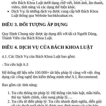
trên Bách Khoa Luật dưới dạng chữ viết, hình ảnh, âm thanh,
video, tính năng và các dạng thể hiện khác.
Dịch Vụ:
là những dịch vụ được cung cấp bởi Bách Khoa
Luật thông qua Website bachkhoaluat.vn.
ĐIỀU 3. ĐỐI TƯỢNG ÁP DỤNG
Quy Định Chung này được áp dụng đối với tất cả Người Dùng,
Thành Viên của Bách Khoa Luật.
ĐIỀU 4. DỊCH VỤ CỦA BÁCH KHOA LUẬT
4.1.
Các Dịch Vụ của Bách Khoa Luật bao gồm:
- Tra cứu luật A.I:
Hệ thống dữ liệu trên 100.000+ tài liệu pháp lý cùng với việc ứng
dụng các công nghệ tìm kiếm thông minh như A.I, Recommend.
Bao gồm các tính năng:
Tra cứu thông tin pháp lý: Hệ thống văn bản luật, mẫu biểu,
thủ tục hành chính, cẩm nang pháp lý, ...
Tra cứu từ điển pháp lý: Tra cứu nhanh định nghĩa, diễn giải
về các thuật ngữ pháp lý được quy định trong các văn bản