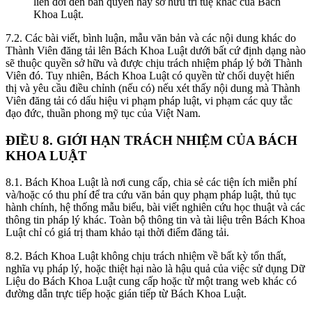
liên đới đến bản quyền hay sở hữu trí tuệ khác của Bách
Khoa Luật.
7.2.
Các bài viết, bình luận, mẫu văn bản và các nội dung khác do
Thành Viên đăng tải lên Bách Khoa Luật dưới bất cứ định dạng nào
sẽ thuộc quyền sở hữu và được chịu trách nhiệm pháp lý bởi Thành
Viên đó. Tuy nhiên, Bách Khoa Luật có quyền từ chối duyệt hiển
thị và yêu cầu điều chỉnh (nếu có) nếu xét thấy nội dung mà Thành
Viên đăng tải có dấu hiệu vi phạm pháp luật, vi phạm các quy tắc
đạo đức, thuần phong mỹ tục của Việt Nam.
ĐIỀU 8. GIỚI HẠN TRÁCH NHIỆM CỦA BÁCH
KHOA LUẬT
8.1.
Bách Khoa Luật là nơi cung cấp, chia sẻ các tiện ích miễn phí
và/hoặc có thu phí để tra cứu văn bản quy phạm pháp luật, thủ tục
hành chính, hệ thống mẫu biểu, bài viết nghiên cứu học thuật và các
thông tin pháp lý khác. Toàn bộ thông tin và tài liệu trên Bách Khoa
Luật chỉ có giá trị tham khảo tại thời điểm đăng tải.
8.2.
Bách Khoa Luật không chịu trách nhiệm về bất kỳ tổn thất,
nghĩa vụ pháp lý, hoặc thiệt hại nào là hậu quả của việc sử dụng Dữ
Liệu do Bách Khoa Luật cung cấp hoặc từ một trang web khác có
đường dẫn trực tiếp hoặc gián tiếp từ Bách Khoa Luật.