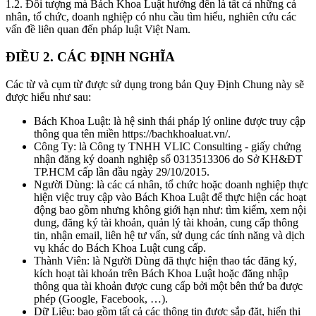
1.2.
Đối tượng mà Bách Khoa Luật hướng đến là tất cả những cá
nhân, tổ chức, doanh nghiệp có nhu cầu tìm hiểu, nghiên cứu các
vấn đề liên quan đến pháp luật Việt Nam.
ĐIỀU 2. CÁC ĐỊNH NGHĨA
Các từ và cụm từ được sử dụng trong bản Quy Định Chung này sẽ
được hiểu như sau:
Bách Khoa Luật:
là hệ sinh thái pháp lý online được truy cập
thông qua tên miền https://bachkhoaluat.vn/.
Công Ty:
là Công ty TNHH VLIC Consulting - giấy chứng
nhận đăng ký doanh nghiệp số 0313513306 do Sở KH&ĐT
TP.HCM cấp lần đầu ngày 29/10/2015.
Người Dùng:
là các cá nhân, tổ chức hoặc doanh nghiệp thực
hiện việc truy cập vào Bách Khoa Luật để thực hiện các hoạt
động bao gồm nhưng không giới hạn như: tìm kiếm, xem nội
dung, đăng ký tài khoản, quản lý tài khoản, cung cấp thông
tin, nhận email, liên hệ tư vấn, sử dụng các tính năng và dịch
vụ khác do Bách Khoa Luật cung cấp.
Thành Viên:
là Người Dùng đã thực hiện thao tác đăng ký,
kích hoạt tài khoản trên Bách Khoa Luật hoặc đăng nhập
thông qua tài khoản được cung cấp bởi một bên thứ ba được
phép (Google, Facebook, …).
Dữ Liệu:
bao gồm tất cả các thông tin được sắp đặt, hiển thị