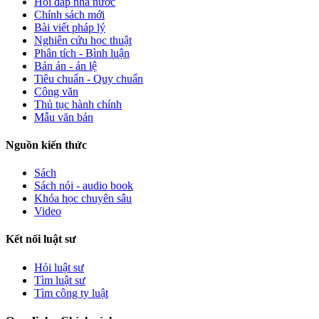
Hỏi đáp nhà nước
Chính sách mới
Bài viết pháp lý
Nghiên cứu học thuật
Phân tích - Bình luận
Bản án - án lệ
Tiêu chuẩn - Quy chuẩn
Công văn
Thủ tục hành chính
Mẫu văn bản
Nguồn kiến thức
Sách
Sách nói - audio book
Khóa học chuyên sâu
Video
Kết nối luật sư
Hỏi luật sư
Tìm luật sư
Tìm công ty luật