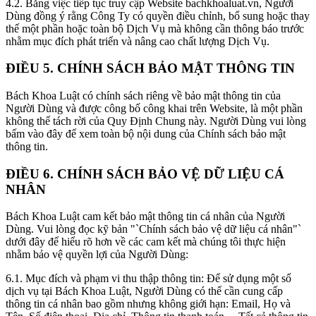
4.2.
Bằng việc tiếp tục truy cập Website bachkhoaluat.vn, Người
Dùng đồng ý rằng Công Ty có quyền điều chỉnh, bổ sung hoặc thay
thế một phần hoặc toàn bộ Dịch Vụ mà không cần thông báo trước
nhằm mục đích phát triển và nâng cao chất lượng Dịch Vụ.
ĐIỀU 5. CHÍNH SÁCH BẢO MẬT THÔNG TIN
Bách Khoa Luật có chính sách riêng về bảo mật thông tin của
Người Dùng và được công bố công khai trên Website, là một phần
không thể tách rời của Quy Định Chung này. Người Dùng vui lòng
bấm vào đây để xem toàn bộ nội dung của Chính sách bảo mật
thông tin.
ĐIỀU 6. CHÍNH SÁCH BẢO VỆ DỮ LIỆU CÁ
NHÂN
Bách Khoa Luật cam kết bảo mật thông tin cá nhân của Người
Dùng. Vui lòng đọc kỹ bản "`Chính sách bảo vệ dữ liệu cá nhân"`
dưới đây để hiểu rõ hơn về các cam kết mà chúng tôi thực hiện
nhằm bảo vệ quyền lợi của Người Dùng:
6.1. Mục đích và phạm vi thu thập thông tin:
Để sử dụng một số
dịch vụ tại Bách Khoa Luật, Người Dùng có thể cần cung cấp
thông tin cá nhân bao gồm nhưng không giới hạn: Email, Họ và