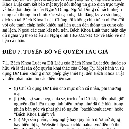
Khoa Luật cam kết bảo mật tuyệt đối thông tin giao dịch trực tuyến
và hóa đơn điện tử của Người Dùng. Người Dùng có trách nhiệm
cung cấp thông tin chính xác và cập nhật khi đăng ký và sử dụng
dịch vụ tại Bách Khoa Luật. Chúng tôi không chịu trách nhiệm đối
với các tranh chấp hoặc khiếu nại liên quan đến thông tin cung cấp
sai lệch. Ngoài các cam kết nêu trên, Bách Khoa Luật thực hiện đầy
đủ nghĩa vụ theo Điều 38 Nghị định 13/2023/NĐ-CP về Bảo vệ dữ
liệu cá nhân.
ĐIỀU 7. TUYÊN BỐ VỀ QUYỀN TÁC GIẢ
7.1.
Bách Khoa Luật và Dữ Liệu của Bách Khoa Luật đều thuộc sở
hữu và là tài sản độc quyền khai thác của Công Ty. Mọi hành vi sử
dụng Dữ Liệu không được phép gây thiệt hại đến Bách Khoa Luật
và đều phải tuân thủ các điều kiện sau:
(i) Chỉ sử dụng Dữ Liệu cho mục đích cá nhân, phi thương
mại;
(ii) Mọi sự sao chép, chia sẻ, trích dẫn Dữ Liệu đều phải giữ
nguyên dấu hiệu mang tính biểu trưng như đã thể hiện trong
phiên bản gốc và phải ghi rõ nguồn “bachkhoaluat.vn” hoặc
“Bách Khoa Luật”; và
(iii) Mọi sản phẩm, công nghệ hay quy trình được sử dụng
hay hiển thị tại Website https://bachkhoaluat.vn/ đều có thể