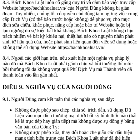
8.3.
Bách Khoa Luật luôn cố gắng duy trì và đảm bảo việc truy cập
Website https://bachkhoaluat.vn/ của Người Dùng không bị gián
đoạn. Tuy nhiên, chúng tôi có quyền chủ động tạm ngưng việc cung
cấp Dịch Vụ (có thể báo trước hoặc không) để phục vụ cho mục
đích sửa chữa, khắc phục, nâng cấp hoặc bảo trì Website hoặc bị
tạm ngưng do sự kiện bất khả kháng. Bách Khoa Luật không chịu
trách nhiệm về bất kỳ khiếu nại, thiệt hại nào có nguyên nhân phát
sinh từ hậu quả của, hoặc phát sinh liên quan đến việc sử dụng hoặc
không thể sử dụng Website https://bachkhoaluat.vn/.
8.4.
Ngoài các giới hạn trên, nếu xuất hiện một nghĩa vụ pháp lý
nào đó mà Bách Khoa Luật phải gánh chịu và bồi thường thì mức
bồi thường tối đa không vượt quá Phí Dịch Vụ mà Thành viên đã
thanh toán vào lần gần nhất.
ĐIỀU 9. NGHĨA VỤ CỦA NGƯỜI DÙNG
9.1.
Người Dùng cam kết tuân thủ các nghĩa vụ sau đây:
Không được phép sao chép, chia sẻ, trích dẫn, sử dụng Dữ
Liệu vào mục đích thương mại dưới bất kỳ hình thức nào (bất
kể là trực tiếp hay gián tiếp) mà không được sự đồng ý bằng
văn bản của Công Ty;
Không được phép xóa, thay đổi hoặc che giấu các dấu hiệu
mang tính biểu trưng của Bách Khoa Luật như đã thể hiện