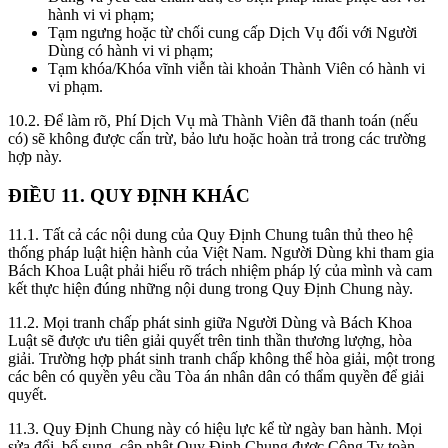
hành vi vi phạm;
Tạm ngưng hoặc từ chối cung cấp Dịch Vụ đối với Người
Dùng có hành vi vi phạm;
Tạm khóa/Khóa vĩnh viễn tài khoản Thành Viên có hành vi
vi phạm.
10.2.
Để làm rõ, Phí Dịch Vụ mà Thành Viên đã thanh toán (nếu
có) sẽ không được cấn trừ, bảo lưu hoặc hoàn trả trong các trường
hợp này.
ĐIỀU 11. QUY ĐỊNH KHÁC
11.1.
Tất cả các nội dung của Quy Định Chung tuân thủ theo hệ
thống pháp luật hiện hành của Việt Nam. Người Dùng khi tham gia
Bách Khoa Luật phải hiểu rõ trách nhiệm pháp lý của mình và cam
kết thực hiện đúng những nội dung trong Quy Định Chung này.
11.2.
Mọi tranh chấp phát sinh giữa Người Dùng và Bách Khoa
Luật sẽ được ưu tiên giải quyết trên tinh thần thương lượng, hòa
giải. Trường hợp phát sinh tranh chấp không thể hòa giải, một trong
các bên có quyền yêu cầu Tòa án nhân dân có thẩm quyền để giải
quyết.
11.3.
Quy Định Chung này có hiệu lực kể từ ngày ban hành. Mọi
sửa đổi, bổ sung, cập nhật Quy Định Chung được Công Ty toàn