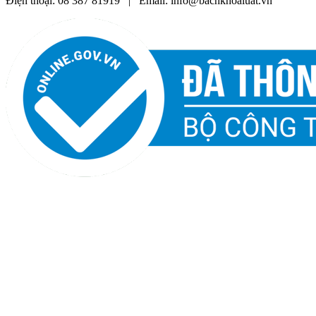
Điện thoại: 08 387 81919 | Email: info@bachkhoaluat.vn