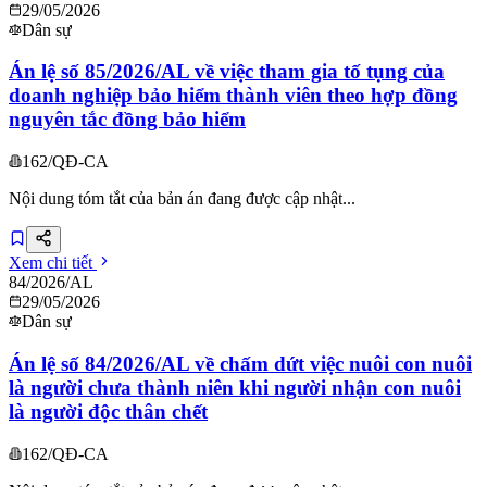
29/05/2026
Dân sự
Án lệ số 85/2026/AL về việc tham gia tố tụng của
doanh nghiệp bảo hiểm thành viên theo hợp đồng
nguyên tắc đồng bảo hiểm
162/QĐ-CA
Nội dung tóm tắt của bản án đang được cập nhật...
Xem chi tiết
84/2026/AL
29/05/2026
Dân sự
Án lệ số 84/2026/AL về chấm dứt việc nuôi con nuôi
là người chưa thành niên khi người nhận con nuôi
là người độc thân chết
162/QĐ-CA