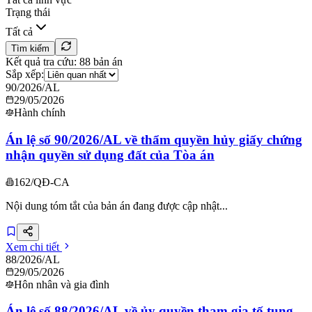
Trạng thái
Tất cả
Tìm kiếm
Kết quả tra cứu:
88
bản án
Sắp xếp:
90/2026/AL
29/05/2026
Hành chính
Án lệ số 90/2026/AL về thẩm quyền hủy giấy chứng
nhận quyền sử dụng đất của Tòa án
162/QĐ-CA
Nội dung tóm tắt của bản án đang được cập nhật...
Xem chi tiết
88/2026/AL
29/05/2026
Hôn nhân và gia đình
Án lệ số 88/2026/AL về ủy quyền tham gia tố tụng