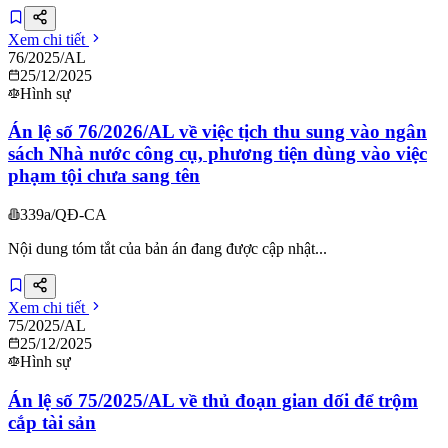
Xem chi tiết
76/2025/AL
25/12/2025
Hình sự
Án lệ số 76/2026/AL về việc tịch thu sung vào ngân
sách Nhà nước công cụ, phương tiện dùng vào việc
phạm tội chưa sang tên
339a/QĐ-CA
Nội dung tóm tắt của bản án đang được cập nhật...
Xem chi tiết
75/2025/AL
25/12/2025
Hình sự
Án lệ số 75/2025/AL về thủ đoạn gian dối để trộm
cắp tài sản