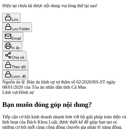
Hiện tại chưa tải được nội dung vui lòng thử lại sau!
Lưu
Lưu Folder
Email
In ấn
Chia sẻ
Theo dõi
Lược đồ
Nguồn án lệ :
Bản án hình sự sơ thẩm số 02/2020/HS-ST ngày
08/01/2020 của Tòa án nhân dân tỉnh Cà Mau
Lĩnh vực
Hình sự
Bạn muốn đóng góp nội dung?
Tiếp cận cơ hội kinh doanh nhanh hơn với bộ giải pháp toàn diện và
linh hoạt của Bách Khoa Luật, được thiết kế để giúp bạn tạo ra
những cơ hội mới cùng cộng đồng chuyên gia pháp lý năng động.