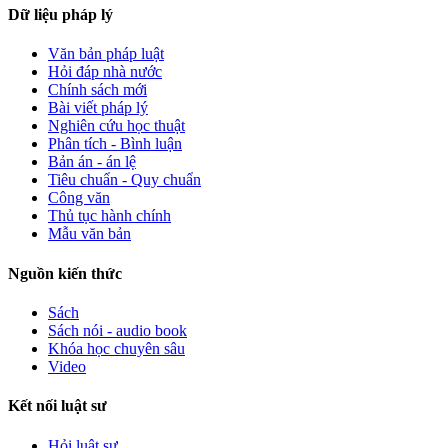
Dữ liệu pháp lý
Văn bản pháp luật
Hỏi đáp nhà nước
Chính sách mới
Bài viết pháp lý
Nghiên cứu học thuật
Phân tích - Bình luận
Bản án - án lệ
Tiêu chuẩn - Quy chuẩn
Công văn
Thủ tục hành chính
Mẫu văn bản
Nguồn kiến thức
Sách
Sách nói - audio book
Khóa học chuyên sâu
Video
Kết nối luật sư
Hỏi luật sư