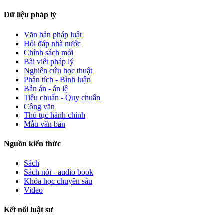
Dữ liệu pháp lý
Văn bản pháp luật
Hỏi đáp nhà nước
Chính sách mới
Bài viết pháp lý
Nghiên cứu học thuật
Phân tích - Bình luận
Bản án - án lệ
Tiêu chuẩn - Quy chuẩn
Công văn
Thủ tục hành chính
Mẫu văn bản
Nguồn kiến thức
Sách
Sách nói - audio book
Khóa học chuyên sâu
Video
Kết nối luật sư