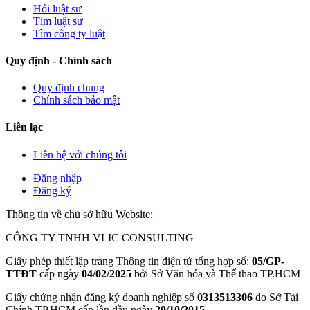
Hỏi luật sư
Tìm luật sư
Tìm công ty luật
Quy định - Chính sách
Quy định chung
Chính sách bảo mật
Liên lạc
Liên hệ với chúng tôi
Đăng nhập
Đăng ký
Thông tin về chủ sở hữu Website:
CÔNG TY TNHH VLIC CONSULTING
Giấy phép thiết lập trang Thông tin điện tử tổng hợp số:
05/GP-
TTĐT
cấp ngày
04/02/2025
bởi Sở Văn hóa và Thể thao TP.HCM
Giấy chứng nhận đăng ký doanh nghiệp số
0313513306
do Sở Tài
Chính TP.HCM cấp lần đầu ngày
29/10/2015
.