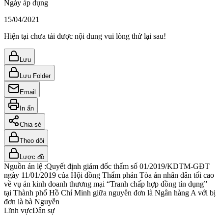
Ngày áp dụng
15/04/2021
Hiện tại chưa tải được nội dung vui lòng thử lại sau!
Lưu
Lưu Folder
Email
In ấn
Chia sẻ
Theo dõi
Lược đồ
Nguồn án lệ :
Quyết định giám đốc thẩm số 01/2019/KDTM-GĐT
ngày 11/01/2019 của Hội đồng Thẩm phán Tòa án nhân dân tối cao
về vụ án kinh doanh thương mại “Tranh chấp hợp đồng tín dụng”
tại Thành phố Hồ Chí Minh giữa nguyên đơn là Ngân hàng A với bị
đơn là bà Nguyễn
Lĩnh vực
Dân sự