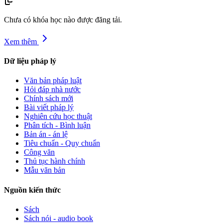
Chưa có khóa học nào được đăng tải.
Xem thêm
Dữ liệu pháp lý
Văn bản pháp luật
Hỏi đáp nhà nước
Chính sách mới
Bài viết pháp lý
Nghiên cứu học thuật
Phân tích - Bình luận
Bản án - án lệ
Tiêu chuẩn - Quy chuẩn
Công văn
Thủ tục hành chính
Mẫu văn bản
Nguồn kiến thức
Sách
Sách nói - audio book