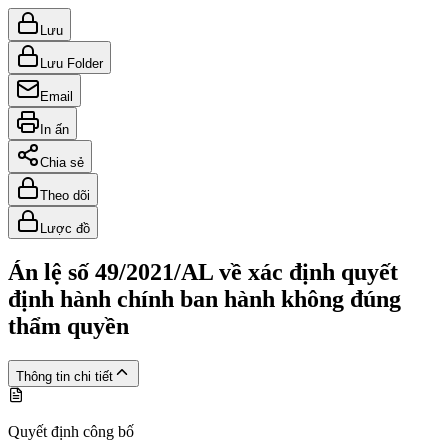
Lưu
Lưu Folder
Email
In ấn
Chia sẻ
Theo dõi
Lược đồ
Án lệ số 49/2021/AL về xác định quyết
định hành chính ban hành không đúng
thẩm quyền
Thông tin chi tiết
Quyết định công bố