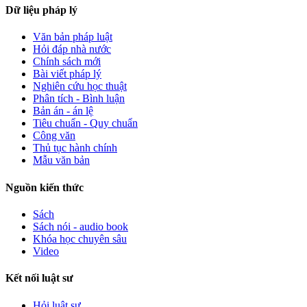
Dữ liệu pháp lý
Văn bản pháp luật
Hỏi đáp nhà nước
Chính sách mới
Bài viết pháp lý
Nghiên cứu học thuật
Phân tích - Bình luận
Bản án - án lệ
Tiêu chuẩn - Quy chuẩn
Công văn
Thủ tục hành chính
Mẫu văn bản
Nguồn kiến thức
Sách
Sách nói - audio book
Khóa học chuyên sâu
Video
Kết nối luật sư
Hỏi luật sư