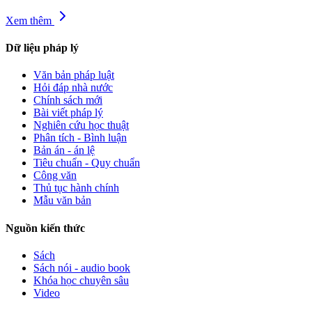
Xem thêm
Dữ liệu pháp lý
Văn bản pháp luật
Hỏi đáp nhà nước
Chính sách mới
Bài viết pháp lý
Nghiên cứu học thuật
Phân tích - Bình luận
Bản án - án lệ
Tiêu chuẩn - Quy chuẩn
Công văn
Thủ tục hành chính
Mẫu văn bản
Nguồn kiến thức
Sách
Sách nói - audio book
Khóa học chuyên sâu
Video