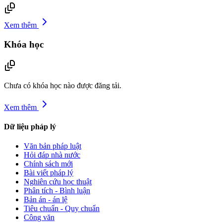
Xem thêm
Khóa học
Chưa có khóa học nào được đăng tải.
Xem thêm
Dữ liệu pháp lý
Văn bản pháp luật
Hỏi đáp nhà nước
Chính sách mới
Bài viết pháp lý
Nghiên cứu học thuật
Phân tích - Bình luận
Bản án - án lệ
Tiêu chuẩn - Quy chuẩn
Công văn