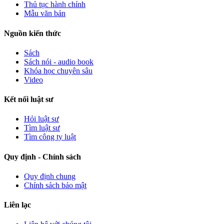
Thủ tục hành chính
Mẫu văn bản
Nguồn kiến thức
Sách
Sách nói - audio book
Khóa học chuyên sâu
Video
Kết nối luật sư
Hỏi luật sư
Tìm luật sư
Tìm công ty luật
Quy định - Chính sách
Quy định chung
Chính sách bảo mật
Liên lạc