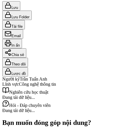
Lưu
Lưu Folder
Tải file
Email
In ấn
Chia sẻ
Theo dõi
Lược đồ
Người ký
Trần Tuấn Anh
Lĩnh vực
Công nghệ thông tin
Nghiên cứu học thuật
Đang tải dữ liệu...
Hỏi - Đáp chuyên viên
Đang tải dữ liệu...
Bạn muốn đóng góp nội dung?