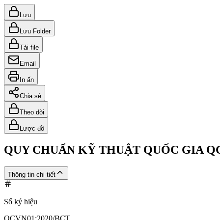
Lưu
Lưu Folder
Tải file
Email
In ấn
Chia sẻ
Theo dõi
Lược đồ
QUY CHUẨN KỸ THUẬT QUỐC GIA QCV
Thông tin chi tiết
Số ký hiệu
QCVN01:2020/BCT