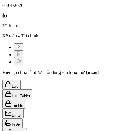
01/01/2026
Lĩnh vực
Kế toán - Tài chính
Hiện tại chưa tải được nội dung vui lòng thử lại sau!
Lưu
Lưu Folder
Tải file
Email
In ấn