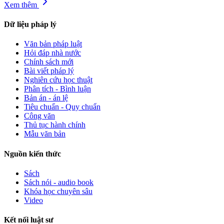
Xem thêm
Dữ liệu pháp lý
Văn bản pháp luật
Hỏi đáp nhà nước
Chính sách mới
Bài viết pháp lý
Nghiên cứu học thuật
Phân tích - Bình luận
Bản án - án lệ
Tiêu chuẩn - Quy chuẩn
Công văn
Thủ tục hành chính
Mẫu văn bản
Nguồn kiến thức
Sách
Sách nói - audio book
Khóa học chuyên sâu
Video
Kết nối luật sư