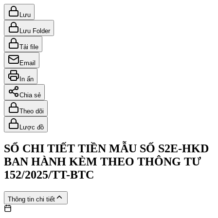
Lưu
Lưu Folder
Tải file
Email
In ấn
Chia sẻ
Theo dõi
Lược đồ
SỔ CHI TIẾT TIỀN MẪU SỐ S2E-HKD
BAN HÀNH KÈM THEO THÔNG TƯ
152/2025/TT-BTC
Thông tin chi tiết