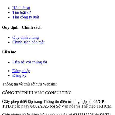
Hỏi luật sư
Tìm luật sư
Tìm công ty luật
Quy định - Chính sách
Quy định chung
Chính sách bảo mật
Liên lạc
Liên hệ với chúng tôi
Đăng nhập
Đăng ký
Thông tin về chủ sở hữu Website:
CÔNG TY TNHH VLIC CONSULTING
Giấy phép thiết lập trang Thông tin điện tử tổng hợp số:
05/GP-
TTĐT
cấp ngày
04/02/2025
bởi Sở Văn hóa và Thể thao TP.HCM
Giấy chứng nhận đăng ký doanh nghiệp số
0313513306
do Sở Tài