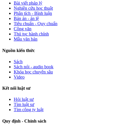
Bài viết pháp lý
Nghiên cứu học thuật
Phân tích - Bình luận
Bản án - án lệ
Tiêu chuẩn - Quy chuẩn
Công văn
Thủ tục hành chính
Mẫu văn bản
Nguồn kiến thức
Sách
Sách nói - audio book
Khóa học chuyên sâu
Video
Kết nối luật sư
Hỏi luật sư
Tìm luật sư
Tìm công ty luật
Quy định - Chính sách