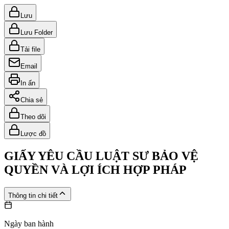
Lưu
Lưu Folder
Tải file
Email
In ấn
Chia sẻ
Theo dõi
Lược đồ
GIẤY YÊU CẦU LUẬT SƯ BẢO VỆ
QUYỀN VÀ LỢI ÍCH HỢP PHÁP
Thông tin chi tiết
Ngày ban hành