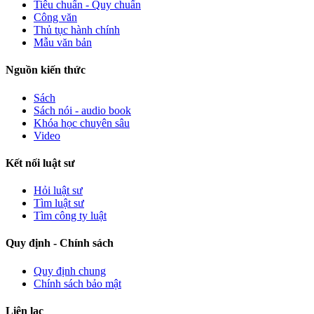
Tiêu chuẩn - Quy chuẩn
Công văn
Thủ tục hành chính
Mẫu văn bản
Nguồn kiến thức
Sách
Sách nói - audio book
Khóa học chuyên sâu
Video
Kết nối luật sư
Hỏi luật sư
Tìm luật sư
Tìm công ty luật
Quy định - Chính sách
Quy định chung
Chính sách bảo mật
Liên lạc