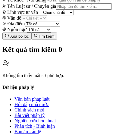
Tên Luật sư / Chuyên gia
Lĩnh vực tư vấn
Vấn đề
Địa điểm
Ngôn ngữ
Xóa bộ lọc
Tìm kiếm
Kết quả tìm kiếm
0
Không tìm thấy luật sư phù hợp.
Dữ liệu pháp lý
Văn bản pháp luật
Hỏi đáp nhà nước
Chính sách mới
Bài viết pháp lý
Nghiên cứu học thuật
Phân tích - Bình luận
Bản án - án lệ