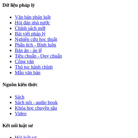
Dữ liệu pháp lý
Văn bản pháp luật
Hỏi đáp nhà nước
Chính sách mới
Bài viết pháp lý
Nghiên cứu học thuật
Phân tích - Bình luận
Bản án - án lệ
Tiêu chuẩn - Quy chuẩn
Công văn
Thủ tục hành chính
Mẫu văn bản
Nguồn kiến thức
Sách
Sách nói - audio book
Khóa học chuyên sâu
Video
Kết nối luật sư
Hỏi luật sư