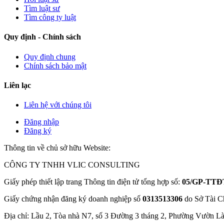
Tìm luật sư
Tìm công ty luật
Quy định - Chính sách
Quy định chung
Chính sách bảo mật
Liên lạc
Liên hệ với chúng tôi
Đăng nhập
Đăng ký
Thông tin về chủ sở hữu Website:
CÔNG TY TNHH VLIC CONSULTING
Giấy phép thiết lập trang Thông tin điện tử tổng hợp số:
05/GP-TTĐ
Giấy chứng nhận đăng ký doanh nghiệp số
0313513306
do Sở Tài C
Địa chỉ: Lầu 2, Tòa nhà N7, số 3 Đường 3 tháng 2, Phường Vườn L