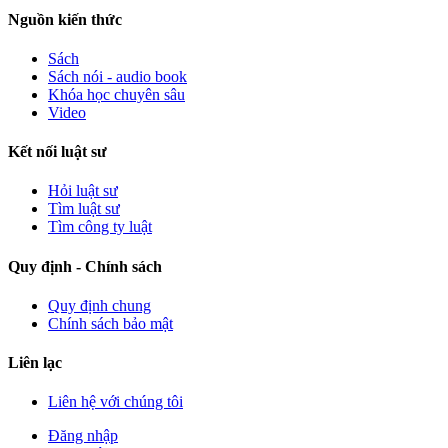
Nguồn kiến thức
Sách
Sách nói - audio book
Khóa học chuyên sâu
Video
Kết nối luật sư
Hỏi luật sư
Tìm luật sư
Tìm công ty luật
Quy định - Chính sách
Quy định chung
Chính sách bảo mật
Liên lạc
Liên hệ với chúng tôi
Đăng nhập