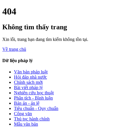
404
Không tìm thấy trang
Xin lỗi, trang bạn đang tìm kiếm không tồn tại.
Về trang chủ
Dữ liệu pháp lý
Văn bản pháp luật
Hỏi đáp nhà nước
Chính sách mới
Bài viết pháp lý
Nghiên cứu học thuật
Phân tích - Bình luận
Bản án - án lệ
Tiêu chuẩn - Quy chuẩn
Công văn
Thủ tục hành chính
Mẫu văn bản