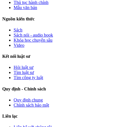
Thủ tục hành chính
Mẫu văn bản
Nguồn kiến thức
Sách
Sách nói - audio book
Khóa học chuyên sâu
Video
Kết nối luật sư
Hỏi luật sư
Tìm luật sư
Tìm công ty luật
Quy định - Chính sách
Quy định chung
Chính sách bảo mật
Liên lạc