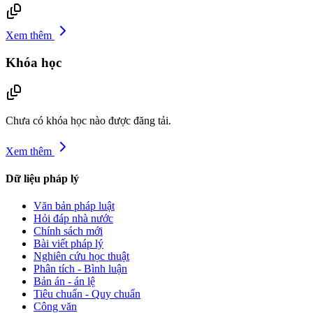
Xem thêm
Khóa học
Chưa có khóa học nào được đăng tải.
Xem thêm
Dữ liệu pháp lý
Văn bản pháp luật
Hỏi đáp nhà nước
Chính sách mới
Bài viết pháp lý
Nghiên cứu học thuật
Phân tích - Bình luận
Bản án - án lệ
Tiêu chuẩn - Quy chuẩn
Công văn