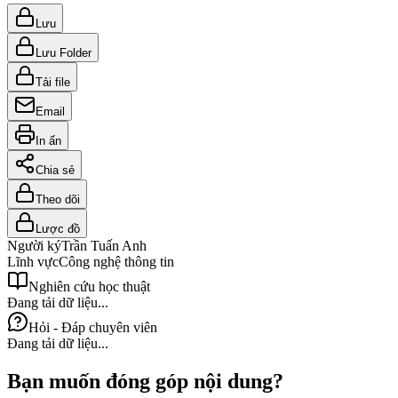
Lưu
Lưu Folder
Tải file
Email
In ấn
Chia sẻ
Theo dõi
Lược đồ
Người ký
Trần Tuấn Anh
Lĩnh vực
Công nghệ thông tin
Nghiên cứu học thuật
Đang tải dữ liệu...
Hỏi - Đáp chuyên viên
Đang tải dữ liệu...
Bạn muốn đóng góp nội dung?