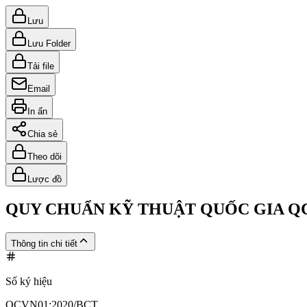
Lưu
Lưu Folder
Tải file
Email
In ấn
Chia sẻ
Theo dõi
Lược đồ
QUY CHUẨN KỸ THUẬT QUỐC GIA QCV
Thông tin chi tiết
Số ký hiệu
QCVN01:2020/BCT