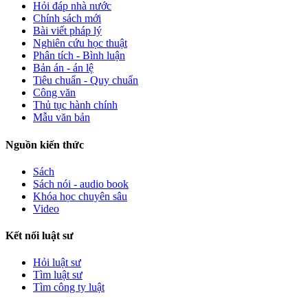
Hỏi đáp nhà nước
Chính sách mới
Bài viết pháp lý
Nghiên cứu học thuật
Phân tích - Bình luận
Bản án - án lệ
Tiêu chuẩn - Quy chuẩn
Công văn
Thủ tục hành chính
Mẫu văn bản
Nguồn kiến thức
Sách
Sách nói - audio book
Khóa học chuyên sâu
Video
Kết nối luật sư
Hỏi luật sư
Tìm luật sư
Tìm công ty luật