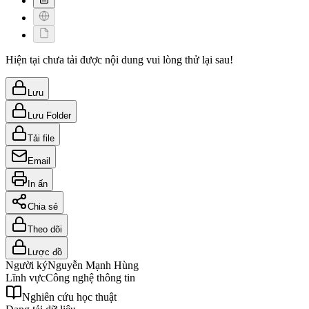
Hiện tại chưa tải được nội dung vui lòng thử lại sau!
Lưu
Lưu Folder
Tải file
Email
In ấn
Chia sẻ
Theo dõi
Lược đồ
Người ký
Nguyễn Mạnh Hùng
Lĩnh vực
Công nghệ thông tin
Nghiên cứu học thuật