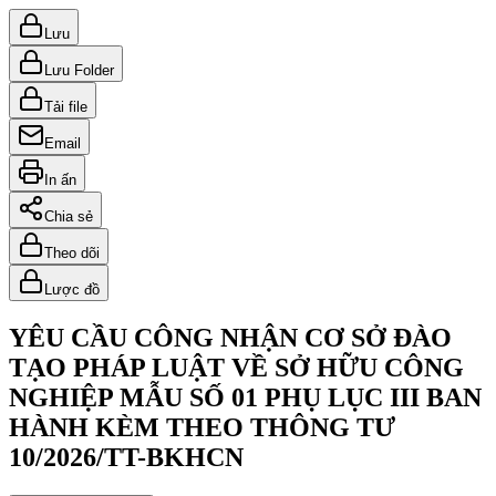
Lưu
Lưu Folder
Tải file
Email
In ấn
Chia sẻ
Theo dõi
Lược đồ
YÊU CẦU CÔNG NHẬN CƠ SỞ ĐÀO
TẠO PHÁP LUẬT VỀ SỞ HỮU CÔNG
NGHIỆP MẪU SỐ 01 PHỤ LỤC III BAN
HÀNH KÈM THEO THÔNG TƯ
10/2026/TT-BKHCN