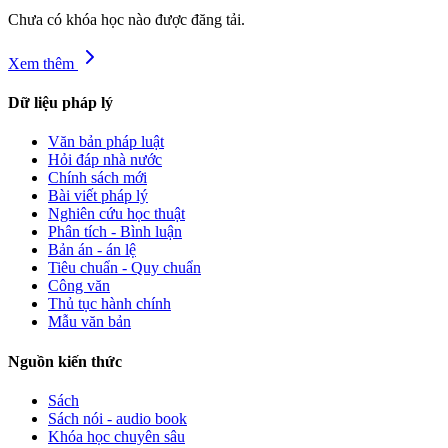
Chưa có khóa học nào được đăng tải.
Xem thêm
Dữ liệu pháp lý
Văn bản pháp luật
Hỏi đáp nhà nước
Chính sách mới
Bài viết pháp lý
Nghiên cứu học thuật
Phân tích - Bình luận
Bản án - án lệ
Tiêu chuẩn - Quy chuẩn
Công văn
Thủ tục hành chính
Mẫu văn bản
Nguồn kiến thức
Sách
Sách nói - audio book
Khóa học chuyên sâu