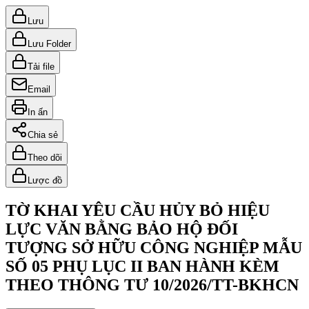
Lưu
Lưu Folder
Tải file
Email
In ấn
Chia sẻ
Theo dõi
Lược đồ
TỜ KHAI YÊU CẦU HỦY BỎ HIỆU
LỰC VĂN BẰNG BẢO HỘ ĐỐI
TƯỢNG SỞ HỮU CÔNG NGHIỆP MẪU
SỐ 05 PHỤ LỤC II BAN HÀNH KÈM
THEO THÔNG TƯ 10/2026/TT-BKHCN