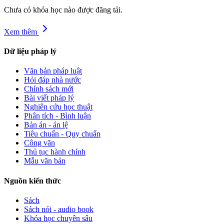
Chưa có khóa học nào được đăng tải.
Xem thêm
Dữ liệu pháp lý
Văn bản pháp luật
Hỏi đáp nhà nước
Chính sách mới
Bài viết pháp lý
Nghiên cứu học thuật
Phân tích - Bình luận
Bản án - án lệ
Tiêu chuẩn - Quy chuẩn
Công văn
Thủ tục hành chính
Mẫu văn bản
Nguồn kiến thức
Sách
Sách nói - audio book
Khóa học chuyên sâu