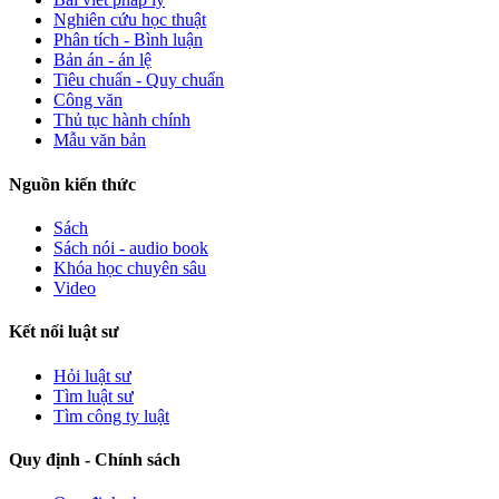
Nghiên cứu học thuật
Phân tích - Bình luận
Bản án - án lệ
Tiêu chuẩn - Quy chuẩn
Công văn
Thủ tục hành chính
Mẫu văn bản
Nguồn kiến thức
Sách
Sách nói - audio book
Khóa học chuyên sâu
Video
Kết nối luật sư
Hỏi luật sư
Tìm luật sư
Tìm công ty luật
Quy định - Chính sách