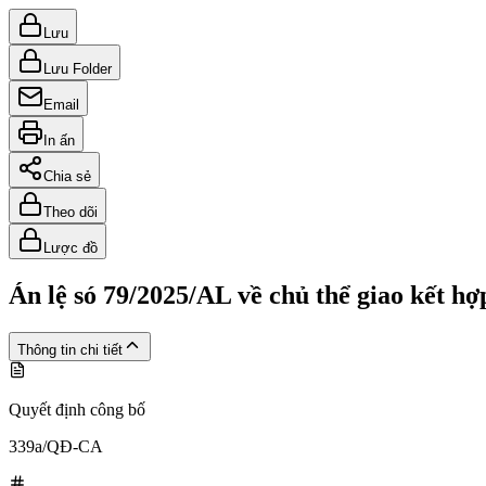
Lưu
Lưu Folder
Email
In ấn
Chia sẻ
Theo dõi
Lược đồ
Án lệ só 79/2025/AL về chủ thể giao kết hợ
Thông tin chi tiết
Quyết định công bố
339a/QĐ-CA