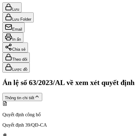
Lưu
Lưu Folder
Email
In ấn
Chia sẻ
Theo dõi
Lược đồ
Án lệ số 63/2023/AL về xem xét quyết định
Thông tin chi tiết
Quyết định công bố
Quyết định 39/QĐ-CA