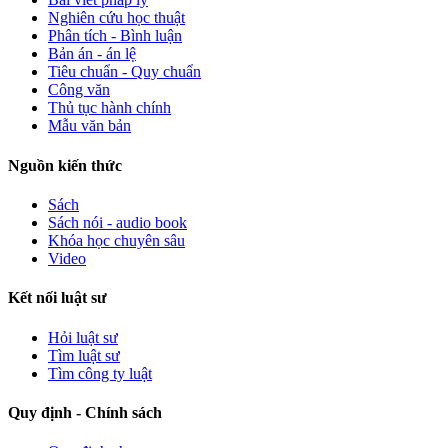
Nghiên cứu học thuật
Phân tích - Bình luận
Bản án - án lệ
Tiêu chuẩn - Quy chuẩn
Công văn
Thủ tục hành chính
Mẫu văn bản
Nguồn kiến thức
Sách
Sách nói - audio book
Khóa học chuyên sâu
Video
Kết nối luật sư
Hỏi luật sư
Tìm luật sư
Tìm công ty luật
Quy định - Chính sách