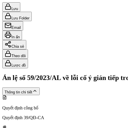
Lưu
Lưu Folder
Email
In ấn
Chia sẻ
Theo dõi
Lược đồ
Án lệ số 59/2023/AL về lỗi cố ý gián tiếp t
Thông tin chi tiết
Quyết định công bố
Quyết định 39/QĐ-CA