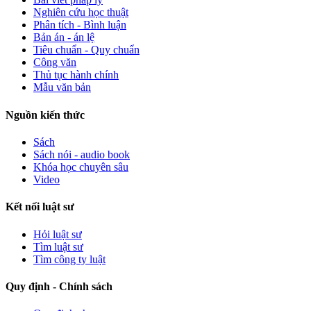
Nghiên cứu học thuật
Phân tích - Bình luận
Bản án - án lệ
Tiêu chuẩn - Quy chuẩn
Công văn
Thủ tục hành chính
Mẫu văn bản
Nguồn kiến thức
Sách
Sách nói - audio book
Khóa học chuyên sâu
Video
Kết nối luật sư
Hỏi luật sư
Tìm luật sư
Tìm công ty luật
Quy định - Chính sách