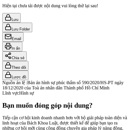
Hiện tại chưa tải được nội dung vui lòng thử lại sau!
Lưu
Lưu Folder
Email
In ấn
Chia sẻ
Theo dõi
Lược đồ
Nguồn án lệ :
Bản án hình sự phúc thẩm số 590/2020/HS-PT ngày
18/12/2020 của Toà án nhân dân Thành phố Hồ Chí Minh
Lĩnh vực
Hình sự
Bạn muốn đóng góp nội dung?
Tiếp cận cơ hội kinh doanh nhanh hơn với bộ giải pháp toàn diện và
linh hoạt của Bách Khoa Luật, được thiết kế để giúp bạn tạo ra
những cơ hội mới cùng cộng đồng chuyên gia pháp lý năng động.