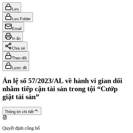
Lưu
Lưu Folder
Email
In ấn
Chia sẻ
Theo dõi
Lược đồ
Án lệ số 57/2023/AL về hành vi gian dối
nhằm tiếp cận tài sản trong tội “Cướp
giật tài sản”
Thông tin chi tiết
Quyết định công bố