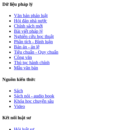
Dữ liệu pháp lý
Văn bản pháp luật
Hỏi đáp nhà nước
Chính sách mới
Bài viết pháp lý
Nghiên cứu học thuật
Phân tích - Bình luận
Bản án - án lệ
Tiêu chuẩn - Quy chuẩn
Công văn
Thủ tục hành chính
Mẫu văn bản
Nguồn kiến thức
Sách
Sách nói - audio book
Khóa học chuyên sâu
Video
Kết nối luật sư
Hỏi luật sư