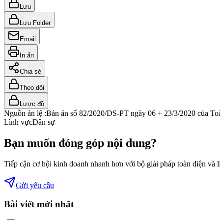
Lưu
Lưu Folder
Email
In ấn
Chia sẻ
Theo dõi
Lược đồ
Nguồn án lệ :
Bản án số 82/2020/DS-PT ngày 06 + 23/3/2020 của To
Lĩnh vực
Dân sự
Bạn muốn đóng góp nội dung?
Tiếp cận cơ hội kinh doanh nhanh hơn với bộ giải pháp toàn diện và 
Gửi yêu cầu
Bài viết mới nhất