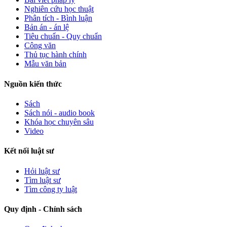
Nghiên cứu học thuật
Phân tích - Bình luận
Bản án - án lệ
Tiêu chuẩn - Quy chuẩn
Công văn
Thủ tục hành chính
Mẫu văn bản
Nguồn kiến thức
Sách
Sách nói - audio book
Khóa học chuyên sâu
Video
Kết nối luật sư
Hỏi luật sư
Tìm luật sư
Tìm công ty luật
Quy định - Chính sách