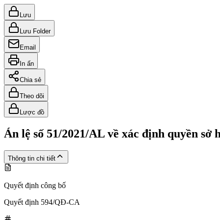
Lưu
Lưu Folder
Email
In ấn
Chia sẻ
Theo dõi
Lược đồ
Án lệ số 51/2021/AL về xác định quyền sở h
Thông tin chi tiết
Quyết định công bố
Quyết định 594/QĐ-CA