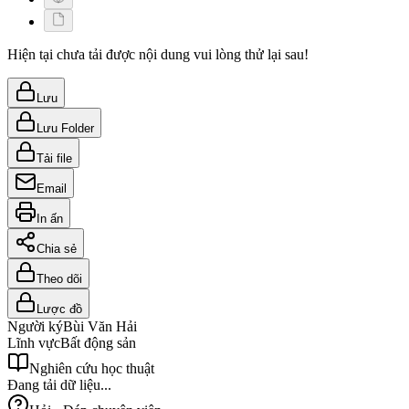
Hiện tại chưa tải được nội dung vui lòng thử lại sau!
Lưu
Lưu Folder
Tải file
Email
In ấn
Chia sẻ
Theo dõi
Lược đồ
Người ký
Bùi Văn Hải
Lĩnh vực
Bất động sản
Nghiên cứu học thuật
Đang tải dữ liệu...