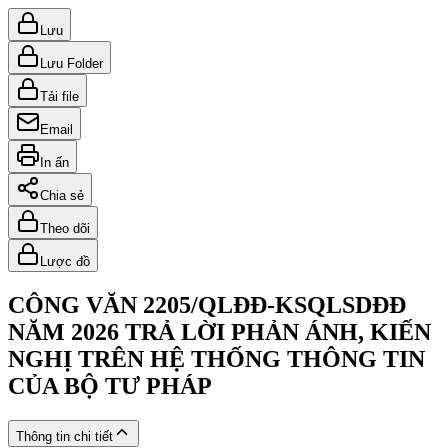
Lưu
Lưu Folder
Tải file
Email
In ấn
Chia sẻ
Theo dõi
Lược đồ
CÔNG VĂN 2205/QLĐĐ-KSQLSDĐĐ
NĂM 2026 TRẢ LỜI PHẢN ÁNH, KIẾN
NGHỊ TRÊN HỆ THỐNG THÔNG TIN
CỦA BỘ TƯ PHÁP
Thông tin chi tiết