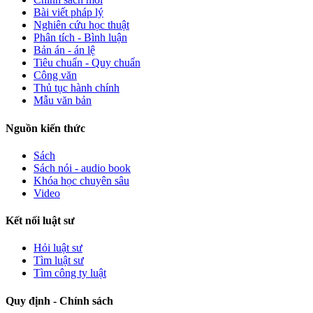
Bài viết pháp lý
Nghiên cứu học thuật
Phân tích - Bình luận
Bản án - án lệ
Tiêu chuẩn - Quy chuẩn
Công văn
Thủ tục hành chính
Mẫu văn bản
Nguồn kiến thức
Sách
Sách nói - audio book
Khóa học chuyên sâu
Video
Kết nối luật sư
Hỏi luật sư
Tìm luật sư
Tìm công ty luật
Quy định - Chính sách