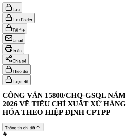
Lưu
Lưu Folder
Tải file
Email
In ấn
Chia sẻ
Theo dõi
Lược đồ
CÔNG VĂN 15800/CHQ-GSQL NĂM
2026 VỀ TIÊU CHÍ XUẤT XỨ HÀNG
HÓA THEO HIỆP ĐỊNH CPTPP
Thông tin chi tiết