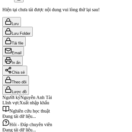
Hiện tại chưa tải được nội dung vui lòng thử lại sau!
Lưu
Lưu Folder
Tải file
Email
In ấn
Chia sẻ
Theo dõi
Lược đồ
Người ký
Nguyễn Anh Tài
Lĩnh vực
Xuất nhập khẩu
Nghiên cứu học thuật
Đang tải dữ liệu...
Hỏi - Đáp chuyên viên
Đang tải dữ liệu...