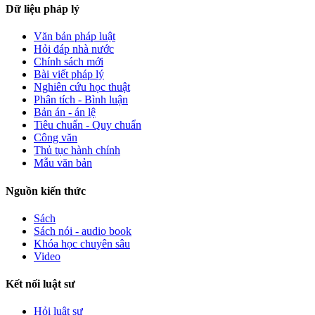
Dữ liệu pháp lý
Văn bản pháp luật
Hỏi đáp nhà nước
Chính sách mới
Bài viết pháp lý
Nghiên cứu học thuật
Phân tích - Bình luận
Bản án - án lệ
Tiêu chuẩn - Quy chuẩn
Công văn
Thủ tục hành chính
Mẫu văn bản
Nguồn kiến thức
Sách
Sách nói - audio book
Khóa học chuyên sâu
Video
Kết nối luật sư
Hỏi luật sư