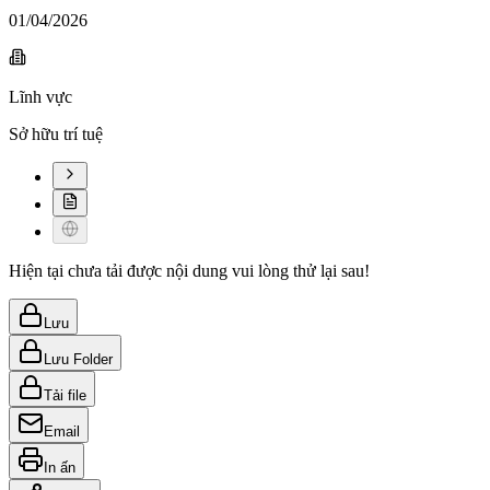
01/04/2026
Lĩnh vực
Sở hữu trí tuệ
Hiện tại chưa tải được nội dung vui lòng thử lại sau!
Lưu
Lưu Folder
Tải file
Email
In ấn