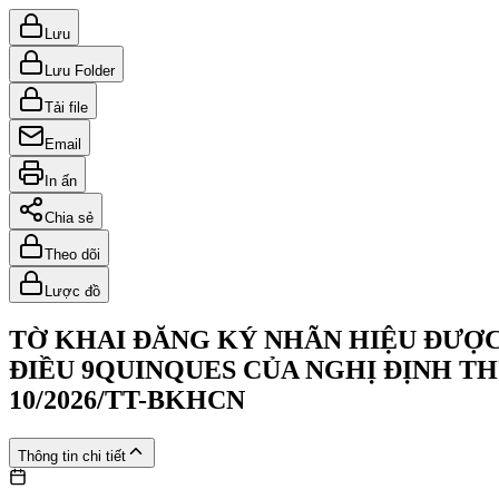
Lưu
Lưu Folder
Tải file
Email
In ấn
Chia sẻ
Theo dõi
Lược đồ
TỜ KHAI ĐĂNG KÝ NHÃN HIỆU ĐƯỢC
ĐIỀU 9QUINQUES CỦA NGHỊ ĐỊNH T
10/2026/TT-BKHCN
Thông tin chi tiết