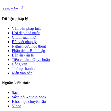
Xem thêm
Dữ liệu pháp lý
Văn bản pháp luật
Hỏi đáp nhà nước
Chính sách mới
Bài viết pháp lý
Nghiên cứu học thuật
Phân tích - Bình luận
Bản án - án lệ
Tiêu chuẩn - Quy chuẩn
Công văn
Thủ tục hành chính
Mẫu văn bản
Nguồn kiến thức
Sách
Sách nói - audio book
Khóa học chuyên sâu
Video