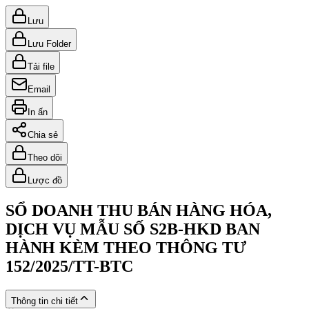
Lưu
Lưu Folder
Tải file
Email
In ấn
Chia sẻ
Theo dõi
Lược đồ
SỔ DOANH THU BÁN HÀNG HÓA,
DỊCH VỤ MẪU SỐ S2B-HKD BAN
HÀNH KÈM THEO THÔNG TƯ
152/2025/TT-BTC
Thông tin chi tiết