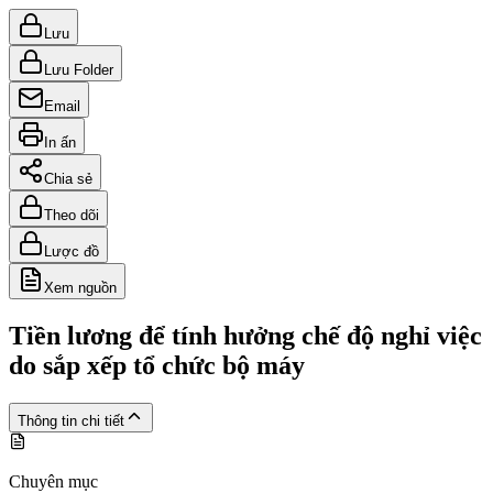
Lưu
Lưu Folder
Email
In ấn
Chia sẻ
Theo dõi
Lược đồ
Xem nguồn
Tiền lương để tính hưởng chế độ nghỉ việc
do sắp xếp tổ chức bộ máy
Thông tin chi tiết
Chuyên mục