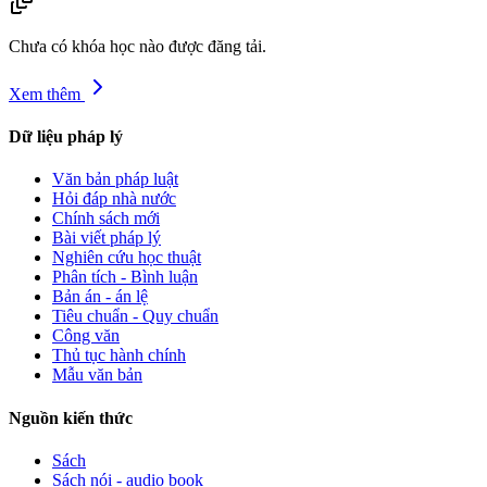
Chưa có khóa học nào được đăng tải.
Xem thêm
Dữ liệu pháp lý
Văn bản pháp luật
Hỏi đáp nhà nước
Chính sách mới
Bài viết pháp lý
Nghiên cứu học thuật
Phân tích - Bình luận
Bản án - án lệ
Tiêu chuẩn - Quy chuẩn
Công văn
Thủ tục hành chính
Mẫu văn bản
Nguồn kiến thức
Sách
Sách nói - audio book