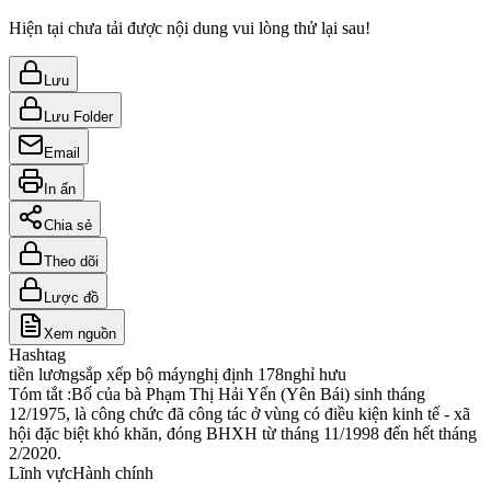
Hiện tại chưa tải được nội dung vui lòng thử lại sau!
Lưu
Lưu Folder
Email
In ấn
Chia sẻ
Theo dõi
Lược đồ
Xem nguồn
Hashtag
tiền lương
sắp xếp bộ máy
nghị định 178
nghỉ hưu
Tóm tắt :
Bố của bà Phạm Thị Hải Yến (Yên Bái) sinh tháng
12/1975, là công chức đã công tác ở vùng có điều kiện kinh tế - xã
hội đặc biệt khó khăn, đóng BHXH từ tháng 11/1998 đến hết tháng
2/2020.
Lĩnh vực
Hành chính